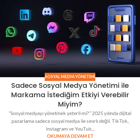
SOSYAL MEDYA YÖNETIMI
Sadece Sosyal Medya Yönetimi ile
Markama İstediğim Etkiyi Verebilir
Miyim?
“Sosyal medyayı yönetmek yeterli mi?” 2025 yılında dijital
pazarlama sadece sosyal medya ile sınırlı değil. TikTok,
Instagram ve YouTub...
OKUMAYA DEVAM ET