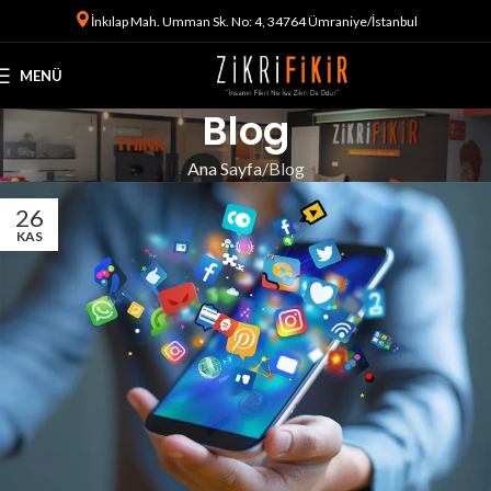
İnkılap Mah. Umman Sk. No: 4, 34764 Ümraniye/İstanbul
MENÜ
Blog
Ana Sayfa
Blog
26
KAS